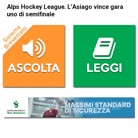
Alps Hockey League. L’Asiago vince gara
uno di semifinale
Home
Asiago
Asiago
Attualità
In Evidenza
Sport locale
Alps Hockey League.
L’Asiago vince gara uno di
semifinale
Da
Federico Pozzer
20 Marzo 2017
(aggiornato il
20 Marzo 2017 19:53
)
ASCOLTA L'AUDIO