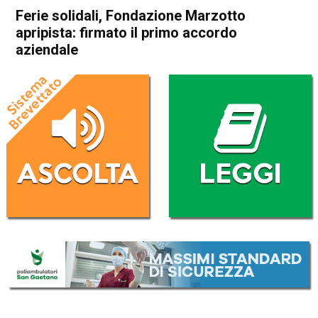
Ferie solidali, Fondazione Marzotto
apripista: firmato il primo accordo
aziendale
Home
In Evidenza
Economia locale
In Evidenza
Valdagno
Ferie solidali, Fondazione
Marzotto apripista: firmato il
primo accordo aziendale
Da
Redazione
20 Marzo 2017
(aggiornato il
20 Marzo 2017 19:56
)
ASCOLTA L'AUDIO