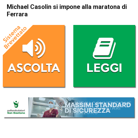
Michael Casolin si impone alla maratona di
Ferrara
Home
Attualità
Attualità
In Evidenza
Sport locale
Schio
Torrebelvicino
Michael Casolin si impone
alla maratona di Ferrara
Da
Federico Pozzer
20 Marzo 2017
(aggiornato il
20 Marzo 2017 19:50
)
ASCOLTA L'AUDIO
Lettore
00:00
00:00