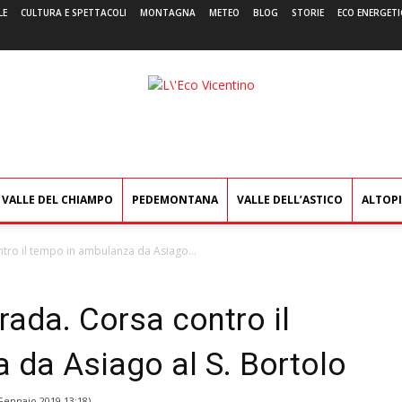
LE
CULTURA E SPETTACOLI
MONTAGNA
METEO
BLOG
STORIE
ECO ENERGETI
L'Eco
Vicentino
VALLE DEL CHIAMPO
PEDEMONTANA
VALLE DELL’ASTICO
ALTOP
ntro il tempo in ambulanza da Asiago...
rada. Corsa contro il
 da Asiago al S. Bortolo
Gennaio 2019 13:18
)