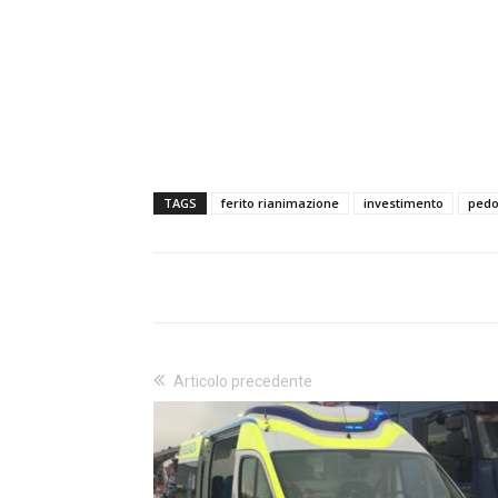
TAGS
ferito rianimazione
investimento
pedo
Articolo precedente