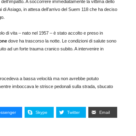
 dell’impatto. A soccorrere immediatamente la vittima dello
ui di Asiago, in attesa dell’arrivo del Suem 118 che ha deciso
go.
lo di vita – nato nel 1957 – è stato accolto e preso in
ione
dove ha trascorso la notte. Le condizioni di salute sono
ito ad un forte trauma cranico subito. A intervenire in
 procedeva a bassa velocità ma non avrebbe potuto
entre imboccava le strisce pedonali sulla strada, sbucato
ssenger
Skype
Twitter
Email