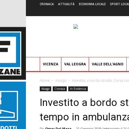
CRONACA
ATTUALITÀ
ECONOMIA LOCALE
SPORT LOCA
VICENZA
VAL LEOGRA
VALLE DELL’AGNO
Home
Asiago
Investito a bordo strada. Corsa co
Asiago
Cronaca
In Evidenza
Investito a bordo st
tempo in ambulanza
Da
Omar Dal Maso
-
21 Gennaio 2019
(aggiornato il
21 