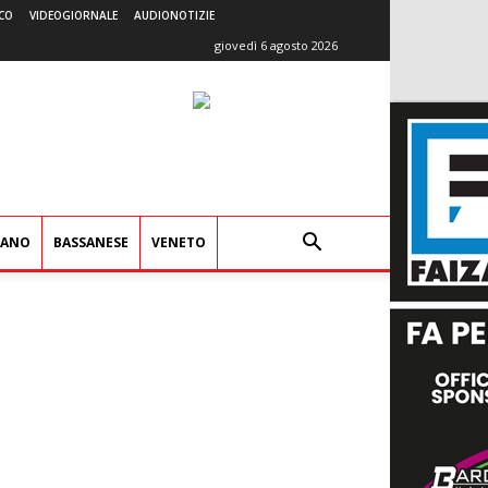
CO
VIDEOGIORNALE
AUDIONOTIZIE
giovedì 6 agosto 2026
IANO
BASSANESE
VENETO