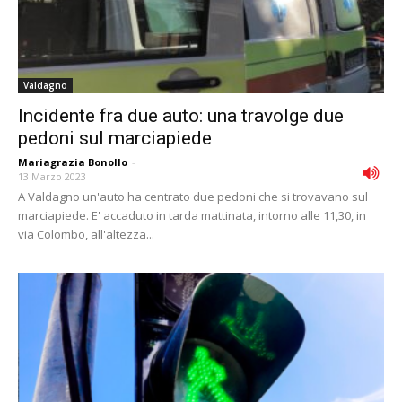
Valdagno
Incidente fra due auto: una travolge due
pedoni sul marciapiede
Mariagrazia Bonollo
-
13 Marzo 2023
A Valdagno un'auto ha centrato due pedoni che si trovavano sul
marciapiede. E' accaduto in tarda mattinata, intorno alle 11,30, in
via Colombo, all'altezza...