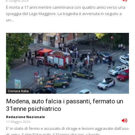
8 Giugno 2026
È morta a 17 anni mentre camminava con quattro amici verso una
spiaggia del Lago Maggiore. La tragedia è avvenuta in seguito a
un...
Cronaca Italia
Modena, auto falcia i passanti, fermato un
31enne psichiatrico
Redazione Nazionale
-
17 Maggio 2026
E' in stato di fermo e accusato di strage e lesioni aggravate dall'uso
di arma, Salim El Koundri, il 31enne che ieri, a bordo...