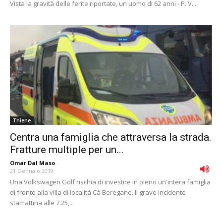
Vista la gravità delle ferite riportate, un uomo di 62 anni - P. V....
Thiene
Centra una famiglia che attraversa la strada.
Fratture multiple per un...
Omar Dal Maso
-
21 Gennaio 2019
Una Volkswagen Golf rischia di investire in pieno un'intera famiglia
di fronte alla villa di località Cà Beregane. Il grave incidente
stamattina alle 7.25,...