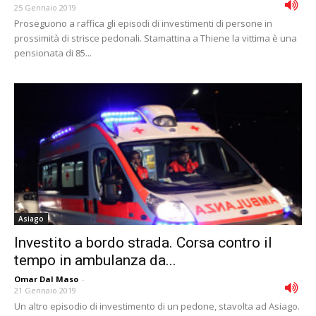
25 Gennaio 2019
Proseguono a raffica gli episodi di investimenti di persone in
prossimità di strisce pedonali. Stamattina a Thiene la vittima è una
pensionata di 85...
Asiago
Investito a bordo strada. Corsa contro il
tempo in ambulanza da...
Omar Dal Maso
-
21 Gennaio 2019
Un altro episodio di investimento di un pedone, stavolta ad Asiago.