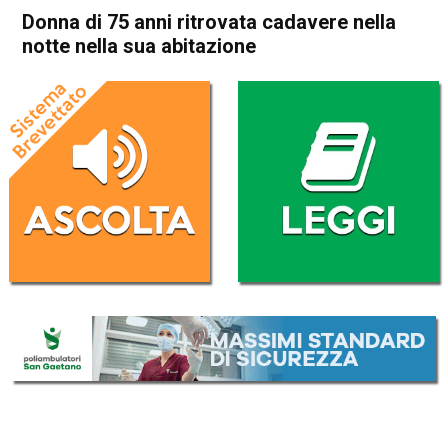
Donna di 75 anni ritrovata cadavere nella
notte nella sua abitazione
Home
Asiago
Lusiana
Cronaca
In Evidenza
Asiago
Lusiana
Donna di 75 anni ritrovata
cadavere nella notte nella sua
abitazione
Da
Redazione
26 Maggio 2020
(aggiornato il
26 Maggio 2020 19:28
)
ASCOLTA L'AUDIO