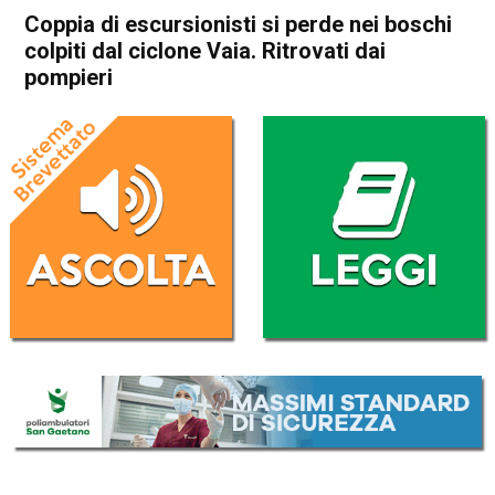
Coppia di escursionisti si perde nei boschi
colpiti dal ciclone Vaia. Ritrovati dai
pompieri
Home
Asiago
Roana
Cronaca
In Evidenza
Asiago
Roana
Coppia di escursionisti si
perde nei boschi colpiti dal
ciclone Vaia. Ritrovati dai
pompieri
Da
Omar Dal Maso
17 Agosto 2019
(aggiornato il
17 Agosto 2019 15:11
)