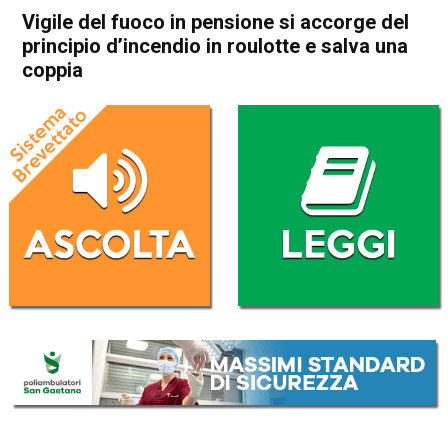
Vigile del fuoco in pensione si accorge del
principio d’incendio in roulotte e salva una
coppia
Home
Asiago
Roana
Cronaca
In Evidenza
Asiago
Roana
Vigile del fuoco in pensione si
accorge del principio
d’incendio in roulotte e salva
una coppia
Da
Omar Dal Maso
9 Dicembre 2022
(aggiornato il
9 Dicembre 2022 16:43
)