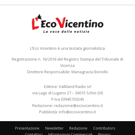
L’Eco Vicentino è una testata giornalistica
Registrazione n. 16/2016 del Registro Stampa del Tribunale di
Vicenza
Direttore Responsabile: Mariagrazia Bonollo
Editore: Valliland Radio srl
via Lago di Lugano 27 – 36015 Schio (VI)
P.Iva 03945720245
Redazione:
redazione@ecovicentino.it
Pubblicità:
info@ecovicentino.it
Presentazione
Newsletter
Redazione
Contributors
Contattaci
Informazioni Commerciali
Privacy