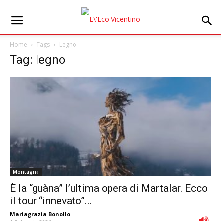
Home
Tags
Legno
Tag: legno
Montagna
È la “guàna” l’ultima opera di Martalar. Ecco
il tour “innevato”...
Mariagrazia Bonollo
-