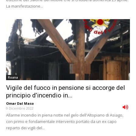
La manifestazione...
Roana
Vigile del fuoco in pensione si accorge del
principio d’incendio in...
Omar Dal Maso
-
9 Dicembre 2022
Allarme incendio in piena notte nel gelo dell'Altopiano di Asiago,
con primo e fondamentale intervento portato da un ex capo
reparto dei vigili del...