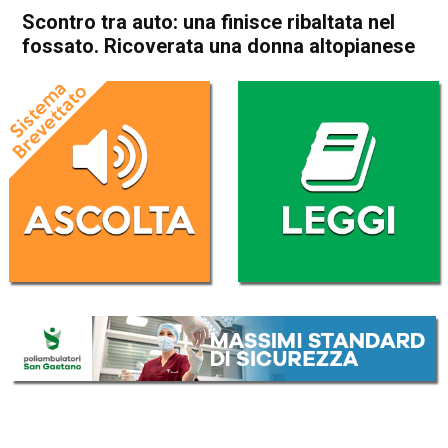
Scontro tra auto: una finisce ribaltata nel
fossato. Ricoverata una donna altopianese
Home
Asiago
Asiago
Cronaca
In Evidenza
Scontro tra auto: una finisce
ribaltata nel fossato.
Ricoverata una donna
altopianese
Da
Omar Dal Maso
26 Agosto 2020
(aggiornato il
26 Agosto 2020 13:33
)