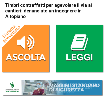
Timbri contraffatti per agevolare il via ai
cantieri: denunciato un ingegnere in
Altopiano
Home
Asiago
Asiago
Cronaca
In Evidenza
Timbri contraffatti per
agevolare il via ai cantieri:
denunciato un ingegnere in
Altopiano
Da
Omar Dal Maso
6 Marzo 2024
(aggiornato il
6 Marzo 2024 12:03
)