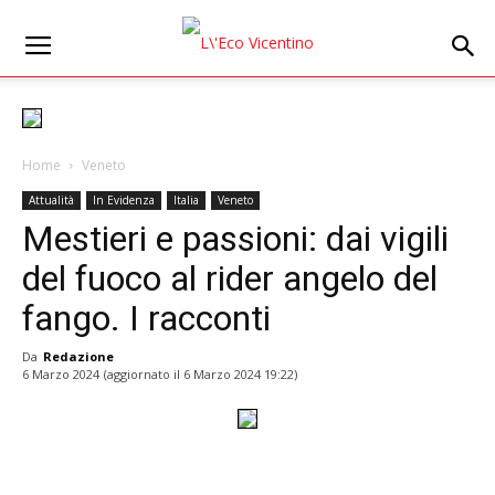
Home
Veneto
Attualità
In Evidenza
Italia
Veneto
Mestieri e passioni: dai vigili
del fuoco al rider angelo del
fango. I racconti
Da
Redazione
6 Marzo 2024
(aggiornato il
6 Marzo 2024 19:22
)