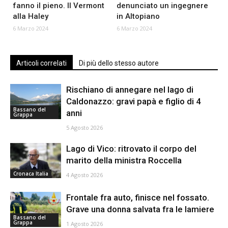
fanno il pieno. Il Vermont
denunciato un ingegnere
alla Haley
in Altopiano
6 Marzo 2024
6 Marzo 2024
Articoli correlati
Di più dello stesso autore
Rischiano di annegare nel lago di
Caldonazzo: gravi papà e figlio di 4
Bassano del
anni
Grappa
5 Agosto 2026
Lago di Vico: ritrovato il corpo del
marito della ministra Roccella
Cronaca Italia
4 Agosto 2026
Frontale fra auto, finisce nel fossato.
Grave una donna salvata fra le lamiere
Bassano del
Grappa
1 Agosto 2026