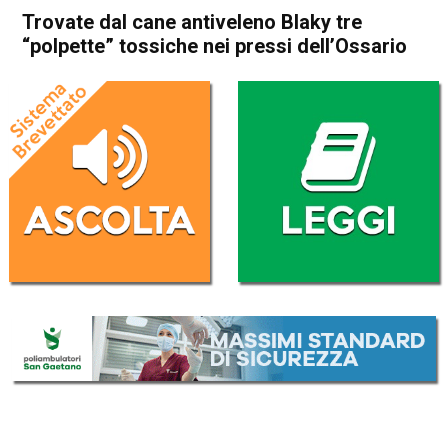
Trovate dal cane antiveleno Blaky tre
“polpette” tossiche nei pressi dell’Ossario
Home
Asiago
Asiago
Cronaca
In Evidenza
Trovate dal cane antiveleno
Blaky tre “polpette” tossiche
nei pressi dell’Ossario
Da
Omar Dal Maso
20 Febbraio 2020
(aggiornato il
20 Febbraio 2020 19:40
)
ASCOLTA L'AUDIO