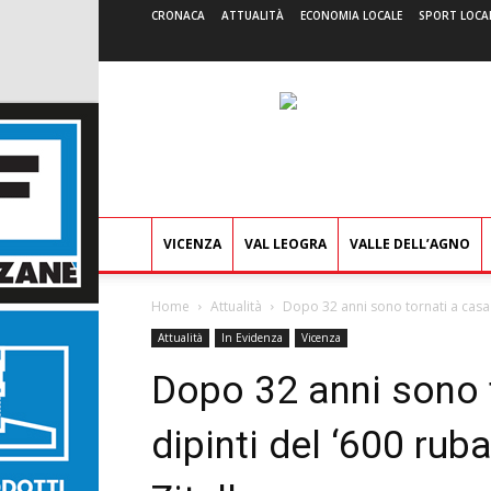
CRONACA
ATTUALITÀ
ECONOMIA LOCALE
SPORT LOCA
VICENZA
VAL LEOGRA
VALLE DELL’AGNO
Home
Attualità
Dopo 32 anni sono tornati a casa i
Attualità
In Evidenza
Vicenza
Dopo 32 anni sono t
dipinti del ‘600 ruba