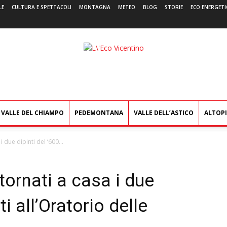
LE
CULTURA E SPETTACOLI
MONTAGNA
METEO
BLOG
STORIE
ECO ENERGETI
L'Eco
Vicentino
VALLE DEL CHIAMPO
PEDEMONTANA
VALLE DELL’ASTICO
ALTOP
 due dipinti del ‘600...
ornati a casa i due
ti all’Oratorio delle