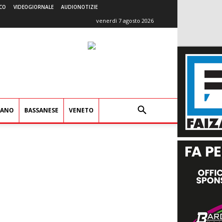
CO
VIDEOGIORNALE
AUDIONOTIZIE
venerdì 7 agosto 2026
IANO
BASSANESE
VENETO