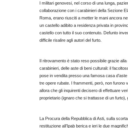
I militari genovesi, nel corso di una lunga, pazie
collaborazione con i carabinieri della Sezione 
Roma, erano riusciti a metter le mani ancora nel 2
un castello adibito a residenza privata in provinc
castello con tutto il suo contenuto. Defunto invec
difficile risalire agli autori del furto.
Il ritrovamento è stato reso possibile grazie alla
carabinieri, delle aste di beni culturali: il facol
pose in vendita presso una famosa casa d’aste ge
tre opere rubate. I frammenti, però, non furono v
allora che gli inquirenti decisero di effettuare ve
proprietario (ignaro che si trattasse di un furto
La Procura della Repubblica di Asti, sulla scorta 
restituzione all’Ipab berica e ieri le due magnif