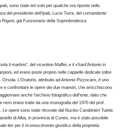
Ipab, sono state ieri solo per qualche ora riposte nello
enza del presidente dell’Ipab, Lucio Turra, del comandante
 Rigoni, già Funzionario della Soprintendenza
.
a il martirio”, del vicentino Maffei, e il «Sant’Antonio in
oni, ed erano poste proprio nelle cappelle dedicate (oltre
. Orsola. L’Oratorio, attribuito ad Antonio Pizzocaro, è uno
re e confrontare le opere dei due maestri, che arricchiscono
e aggiornare anche l’archivio fotografico dell’ente, dato che
 e nero erano tratte da una monografia del 1970 del prof.
. Le opere sono state ritrovate dal Nucleo Carabinieri Tutela
stello di Alba, in provincia di Cuneo, ma è stato possibile
le iter per il riconoscimento giuridico della proprietà.