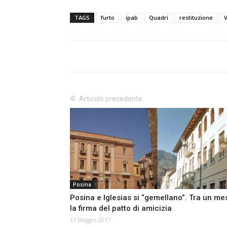
TAGS
furto
ipab
Quadri
restituzione
Articolo precedente
Posina
Posina e Iglesias si “gemellano”. Tra un me
la firma del patto di amicizia
17 Maggio 2017