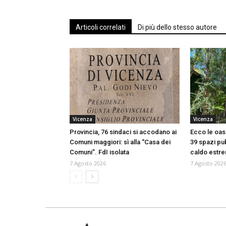
Articoli correlati
Di più dello stesso autore
Vicenza
Vicenza
Provincia, 76 sindaci si accodano ai
Ecco le oasi
Comuni maggiori: sì alla “Casa dei
39 spazi pub
Comuni”. FdI isolata
caldo estr
7 Agosto 2026
7 Agosto 202