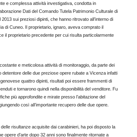
nte e complessa attività investigativa, condotta in
Elaborazione Dati del Comando Tutela Patrimonio Culturale di
013 sui preziosi dipinti, che hanno ritrovato all’interno di
ia di Cuneo. Il proprietario, ignaro, aveva comprato il
e il proprietario precedente per cui risulta particolarmente
 costante e meticolosa attività di monitoraggio, da parte dei
toso detentore delle due preziose opere rubate a Vicenza infatti
novese quattro dipinti, risultati poi essere frammenti di
enduti e tornarono quindi nella disponibilità del venditore. Fu
rifiche più approfondite e mirate presso l’abitazione del
), giungendo così all’importante recupero delle due opere.
delle risultanze acquisite dai carabinieri, ha poi disposto la
iche opere d’arte dopo 32 anni sono finalmente ritornate a