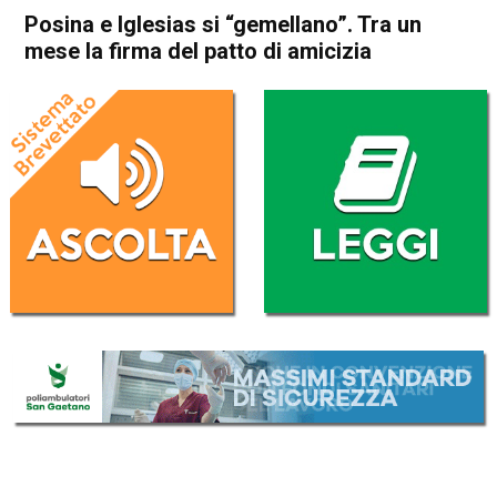
Posina e Iglesias si “gemellano”. Tra un
mese la firma del patto di amicizia
Home
Thiene
Posina
Attualità
In Evidenza
Thiene
Posina
Posina e Iglesias si
“gemellano”. Tra un mese la
firma del patto di amicizia
Da
Federico Pozzer
17 Maggio 2017
(aggiornato il
17 Maggio 2017 15:01
)
ASCOLTA L'AUDIO