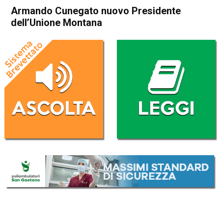
Armando Cunegato nuovo Presidente
dell’Unione Montana
Home
Attualità
Attualità
In Evidenza
Schio
Valli del Pasubio
Armando Cunegato nuovo
Presidente dell’Unione
Montana
Da
Redazione
31 Dicembre 2016
(aggiornato il
25 Settembre 2017 20:08
)
ASCOLTA L'AUDIO