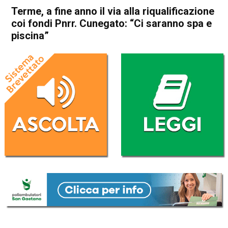
Terme, a fine anno il via alla riqualificazione
coi fondi Pnrr. Cunegato: “Ci saranno spa e
piscina”
Home
Valdagno
Recoaro Terme
Attualità
In Evidenza
Valdagno
Recoaro Terme
Terme, a fine anno il via alla
riqualificazione coi fondi Pnrr.
Cunegato: “Ci saranno spa e
piscina”
Da
Redazione
1 Maggio 2024
(aggiornato il
2 Maggio 2024 12:52
)