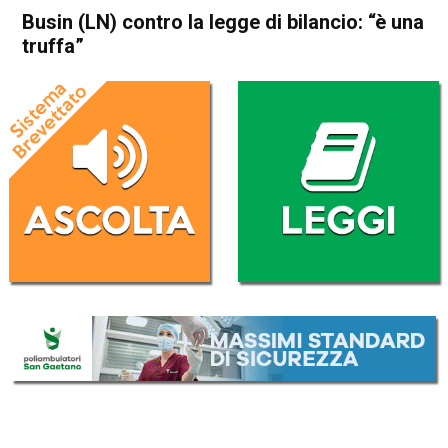
Busin (LN) contro la legge di bilancio: “è una
truffa”
Home
Attualità
Attualità
In Evidenza
Thiene
Busin (LN) contro la legge di
bilancio: “è una truffa”
Da
Redazione
20 Ottobre 2016
(aggiornato il
21 Ottobre 2016 9:12
)
ASCOLTA L'AUDIO
Lettore
00:00
00:00