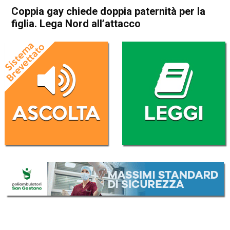
Coppia gay chiede doppia paternità per la
figlia. Lega Nord all’attacco
Home
Attualità
Attualità
In Evidenza
Vicenza
Coppia gay chiede doppia
paternità per la figlia. Lega
Nord all’attacco
Da
Federico Pozzer
3 Marzo 2017
(aggiornato il
3 Marzo 2017 18:10
)
ASCOLTA L'AUDIO