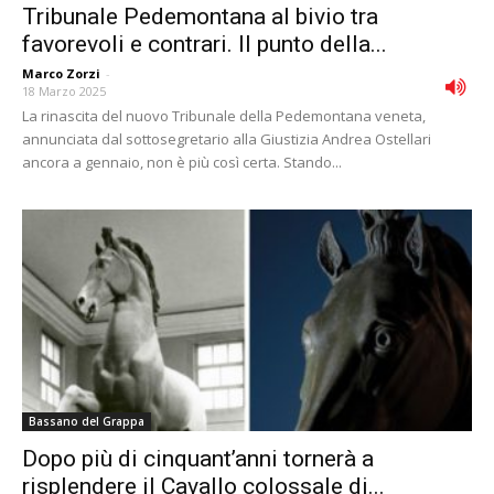
Tribunale Pedemontana al bivio tra
favorevoli e contrari. Il punto della...
Marco Zorzi
-
18 Marzo 2025
La rinascita del nuovo Tribunale della Pedemontana veneta,
annunciata dal sottosegretario alla Giustizia Andrea Ostellari
ancora a gennaio, non è più così certa. Stando...
Bassano del Grappa
Dopo più di cinquant’anni tornerà a
risplendere il Cavallo colossale di...