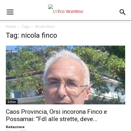
Home
Tags
Nicola finco
Tag: nicola finco
Schio
Caos Provincia, Orsi incorona Finco e
Possamai: “FdI alle strette, deve...
Redazione
-