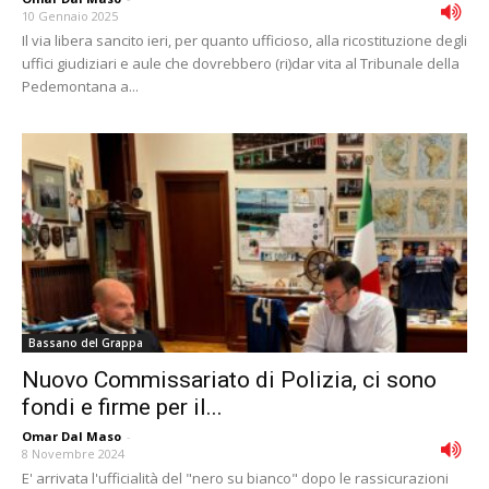
10 Gennaio 2025
Il via libera sancito ieri, per quanto ufficioso, alla ricostituzione degli
uffici giudiziari e aule che dovrebbero (ri)dar vita al Tribunale della
Pedemontana a...
Bassano del Grappa
Nuovo Commissariato di Polizia, ci sono
fondi e firme per il...
Omar Dal Maso
-
8 Novembre 2024
E' arrivata l'ufficialità del "nero su bianco" dopo le rassicurazioni