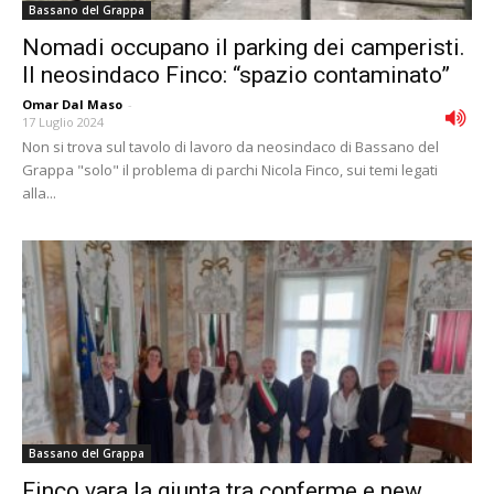
Bassano del Grappa
Nomadi occupano il parking dei camperisti.
Il neosindaco Finco: “spazio contaminato”
Omar Dal Maso
-
17 Luglio 2024
Non si trova sul tavolo di lavoro da neosindaco di Bassano del
Grappa "solo" il problema di parchi Nicola Finco, sui temi legati
alla...
Bassano del Grappa
Finco vara la giunta tra conferme e new