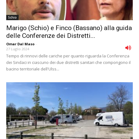
Schio
Marigo (Schio) e Finco (Bassano) alla guida
delle Conferenze dei Distretti...
Omar Dal Maso
-
27 Luglio 2024
Tempo di rinnovi delle cariche per quanto riguarda la Conferenza
dei Sindaci in ciascuno dei due distretti sanitari che compongono il
bacino territoriale dell'Ulss...