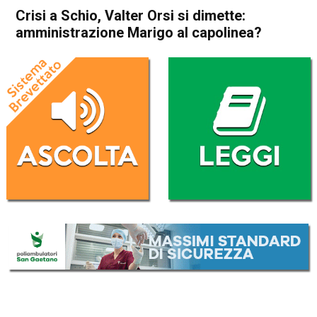
Crisi a Schio, Valter Orsi si dimette:
amministrazione Marigo al capolinea?
Home
Schio
Attualità
In Evidenza
Schio
Crisi a Schio, Valter Orsi si
dimette: amministrazione
Marigo al capolinea?
Da
Redazione
13 Febbraio 2026
(aggiornato il
14 Febbraio 2026 12:05
)
ASCOLTA L'AUDIO