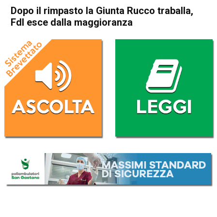
Dopo il rimpasto la Giunta Rucco traballa,
FdI esce dalla maggioranza
Home
Attualità
Attualità
In Evidenza
Vicenza
Dopo il rimpasto la Giunta
Rucco traballa, FdI esce dalla
maggioranza
Da
Redazione
28 Giugno 2019
(aggiornato il
29 Giugno 2019 9:29
)
ASCOLTA L'AUDIO