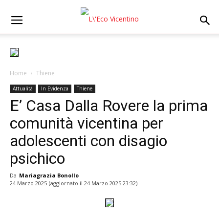
Home
Thiene
Attualità
In Evidenza
Thiene
E’ Casa Dalla Rovere la prima
comunità vicentina per
adolescenti con disagio
psichico
Da
Mariagrazia Bonollo
24 Marzo 2025
(aggiornato il
24 Marzo 2025 23:32
)