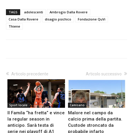
TAGS
adolescenti
Ambrogio Dalla Rovere
Casa Dalla Rovere
disagio psichico
Fondazione QuVi
Thiene
Articolo precedente
Articolo successivo
Sport locale
Camisano
Il Famila “ha fretta” e vince
Malore nel campo da
la regular season in
calcio prima della partita.
anticipo. Sarà testa di
Custode stroncato da
serie nei playoff di A1
probabile infarto