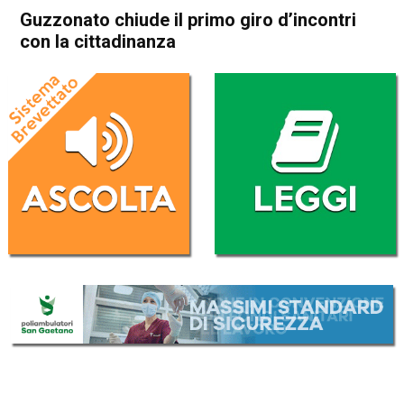
Guzzonato chiude il primo giro d’incontri
con la cittadinanza
Home
Attualità
Attualità
In Evidenza
Schio
Marano Vicentino
Guzzonato chiude il primo
giro d’incontri con la
cittadinanza
Da
Federico Pozzer
10 Maggio 2017
(aggiornato il
10 Maggio 2017 17:42
)
ASCOLTA L'AUDIO