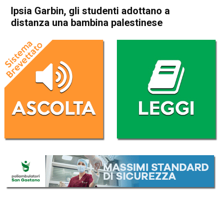
Ipsia Garbin, gli studenti adottano a
distanza una bambina palestinese
Home
Attualità
Attualità
In Evidenza
Schio
Ipsia Garbin, gli studenti
adottano a distanza una
bambina palestinese
Da
Federico Pozzer
21 Gennaio 2017
ASCOLTA L'AUDIO