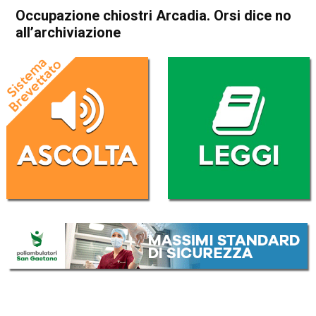
Occupazione chiostri Arcadia. Orsi dice no
all’archiviazione
Home
Attualità
Attualità
In Evidenza
Schio
Occupazione chiostri
Arcadia. Orsi dice no
all’archiviazione
Da
Federico Pozzer
29 Aprile 2017
(aggiornato il
29 Aprile 2017 13:50
)
ASCOLTA L'AUDIO