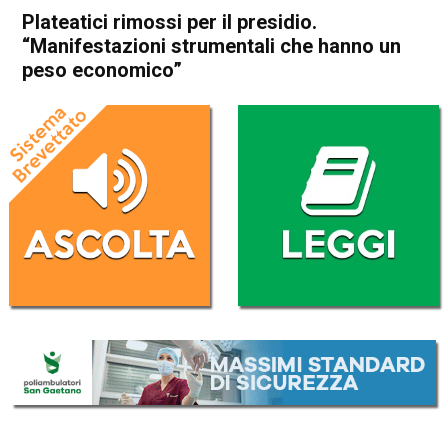
Plateatici rimossi per il presidio.
“Manifestazioni strumentali che hanno un
peso economico”
Home
In Evidenza
Attualità
In Evidenza
Thiene
Plateatici rimossi per il
presidio. “Manifestazioni
strumentali che hanno un
peso economico”
Da
Anna Bianchini
18 Marzo 2026
(aggiornato il
19 Marzo 2026 7:46
)