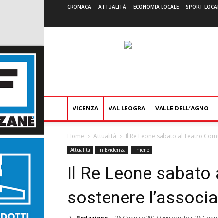
CRONACA
ATTUALITÀ
ECONOMIA LOCALE
SPORT LOCA
VICENZA
VAL LEOGRA
VALLE DELL’AGNO
Home
Attualità
Il Re Leone sabato al Teatro Com
Attualità
In Evidenza
Thiene
Il Re Leone sabato
sostenere l’associ
Da
Redazione
-
26 Gennaio 2017
(aggiornato il
26 Genna