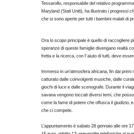
Tessarollo, responsabile del relativo programma 
Maryland (Stati Uniti), ha illustrato i progressi 
che si sono aperte per tutti i bambini malati di p
Ora lo scopo principale è quello di raccogliere pi
speranze di queste famiglie divengano realtà con
fretta e la ricerca, con l’ aiuto di tutti, deve esse
Immerso in un’atmosfera africana, fin dai primi m
catturato dalle coinvolgenti musiche, dalle curat
giochi di luce e dalle scenografe. Durante il via
savana vengono toccati diversi temi, che possono
come la fame di potere che offusca il giudizio, e 
che ci compete.
L’appuntamento è sabato 28 gennaio alle ore 17 e
15 euro, ridotto 12; prevendite telefoniche al n