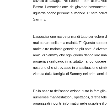
cavallo di battaglia “Re Leone” – per l’ultima v
Basso. L’associazione del giovane bassanese si 
riguarda poche persone al mondo. E’ nata nell’ott
Sammy.
L’associazione nasce prima di tutto per volere 
mai parlare della mia malattia?”. Questo suo de
molte altre malattie genetiche più note, è diventat
amici di Sammy che ogni giorno danno loro una 
progeria significava, innanzitutto, far conoscere
nessuno che si trovasse in una situazione simil
vissuta dalla famiglia di Sammy nei primi anni d
Dalla nascita dell’associazione, tutta la famigli
numerose manifestazioni, spettacoli, dirette tele
organizzati incontri informativi nelle scuole e il 