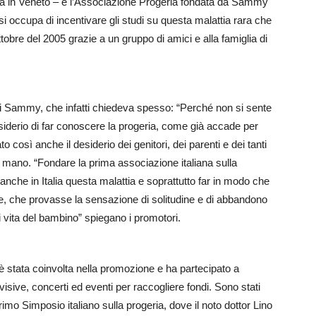
olta in Veneto – e l’Associazione Progeria fondata da Sammy
occupa di incentivare gli studi su questa malattia rara che
obre del 2005 grazie a un gruppo di amici e alla famiglia di
di Sammy, che infatti chiedeva spesso: “Perché non si sente
siderio di far conoscere la progeria, come già accade per
o così anche il desiderio dei genitori, dei parenti e dei tanti
mano. “Fondare la prima associazione italiana sulla
 anche in Italia questa malattia e soprattutto far in modo che
e, che provasse la sensazione di solitudine e di abbandono
i vita del bambino” spiegano i promotori.
a è stata coinvolta nella promozione e ha partecipato a
visive, concerti ed eventi per raccogliere fondi. Sono stati
primo Simposio italiano sulla progeria, dove il noto dottor Lino