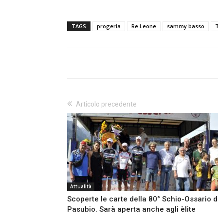
TAGS
progeria
Re Leone
sammy basso
Articolo precedente
Attualità
Scoperte le carte della 80° Schio-Ossario d
Pasubio. Sarà aperta anche agli èlite