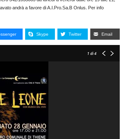
avato andrà a favore di A.I.Pro.Sa.B Onlus. Per info
ssenger
Skype
Twitter
Email
1
di 4