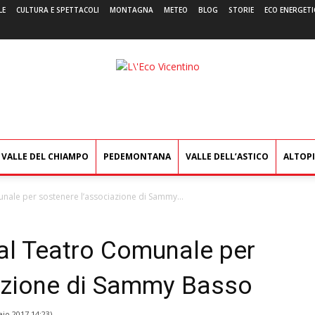
LE
CULTURA E SPETTACOLI
MONTAGNA
METEO
BLOG
STORIE
ECO ENERGETI
L'Eco
Vicentino
VALLE DEL CHIAMPO
PEDEMONTANA
VALLE DELL’ASTICO
ALTOP
unale per sostenere l’associazione di Sammy...
 al Teatro Comunale per
azione di Sammy Basso
io 2017 14:23
)