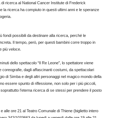
di ricerca al National Cancer Institute di Frederick
che la ricerca ha compiuto in questi ultimi anni e le speranze
rogeria.
ù fondi possibili da destinare alla ricerca, perché le
creta. Il tempo, però, per questi bambini corre troppo in
re più veloce.
inuti dello spettacolo “Il Re Leone”, lo spettatore viene
e coreografie, dagli affascinanti costumi, da spettacolari
ggio di Simba e degli altri personaggi nel magico mondo della
 essere spunto di riflessione, non solo per i più piccoli,
soprattutto l’eterna ricerca di se stessi per prendere il posto
 alle ore 21 al Teatro Comunale di Thiene (biglietto intero
umero 342/1033663 da lunedì a venerdì dalle ore 19 alle 21,