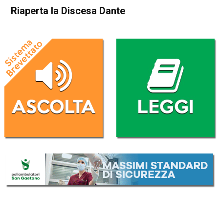
Riaperta la Discesa Dante
Home
Attualità
Attualità
In Evidenza
Valdagno
Riaperta la Discesa Dante
Da
Federico Pozzer
31 Agosto 2016
(aggiornato il
31 Agosto 2016 17:36
)
ASCOLTA L'AUDIO
Lettore
00:00
00:00
Audio