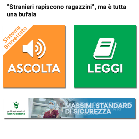
“Stranieri rapiscono ragazzini”, ma è tutta
una bufala
Home
Attualità
Attualità
In Evidenza
Bassano del Grappa
Schiavon
“Stranieri rapiscono
ragazzini”, ma è tutta una
bufala
Da
Federico Pozzer
4 Marzo 2017
(aggiornato il
4 Marzo 2017 15:56
)
ASCOLTA L'AUDIO