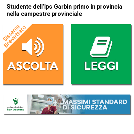
Studente dell’Ips Garbin primo in provincia
nella campestre provinciale
Home
Attualità
Attualità
In Evidenza
Schio
Studente dell’Ips Garbin
primo in provincia nella
campestre provinciale
Da
Redazione
10 Dicembre 2016
(aggiornato il
10 Dicembre 2016 22:35
)
ASCOLTA L'AUDIO