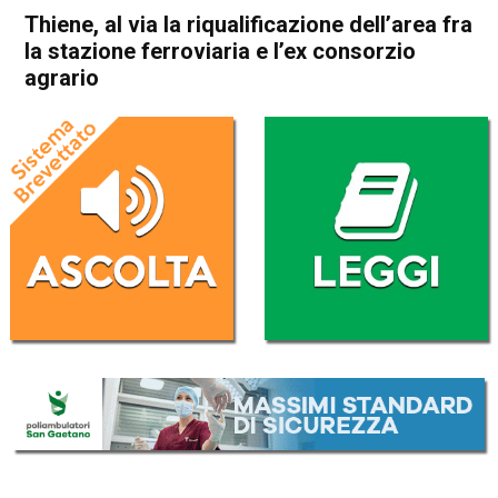
Thiene, al via la riqualificazione dell’area fra
la stazione ferroviaria e l’ex consorzio
agrario
Home
Attualità
Attualità
In Evidenza
Thiene
Thiene, al via la
riqualificazione dell’area fra la
stazione ferroviaria e l’ex
consorzio agrario
Da
Mariagrazia Bonollo
30 Agosto 2017
(aggiornato il
31 Dicembre 2019 1:26
)