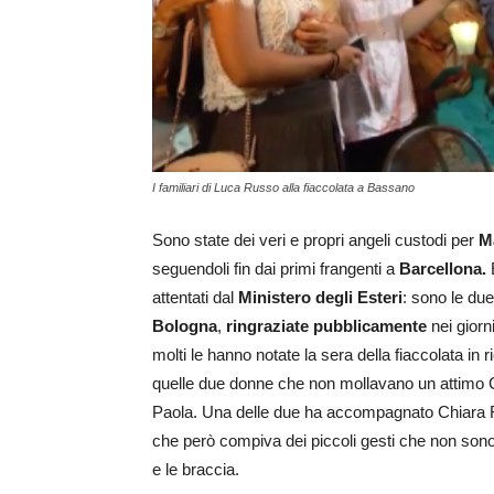
I familiari di Luca Russo alla fiaccolata a Bassano
Sono state dei veri e propri angeli custodi per
M
seguendoli fin dai primi frangenti a
Barcellona.
E
attentati dal
Ministero degli Esteri
: sono le du
Bologna
,
ringraziate pubblicamente
nei giorn
molti le hanno notate la sera della fiaccolata in
quelle due donne che non mollavano un attimo
Paola. Una delle due ha accompagnato Chiara R
che però compiva dei piccoli gesti che non sono 
e le braccia.