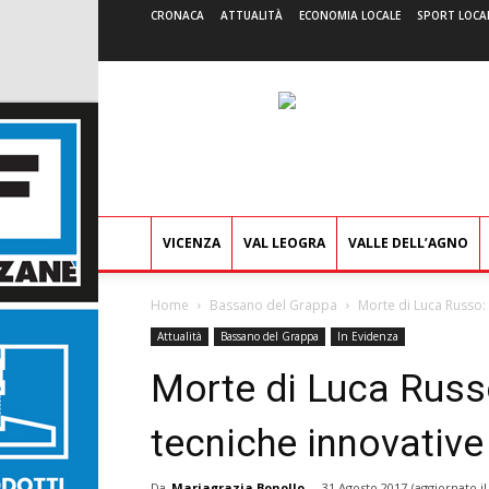
CRONACA
ATTUALITÀ
ECONOMIA LOCALE
SPORT LOCA
VICENZA
VAL LEOGRA
VALLE DELL’AGNO
Home
Bassano del Grappa
Morte di Luca Russo: 
Attualità
Bassano del Grappa
In Evidenza
Morte di Luca Russ
tecniche innovative
Da
Mariagrazia Bonollo
-
31 Agosto 2017
(aggiornato i