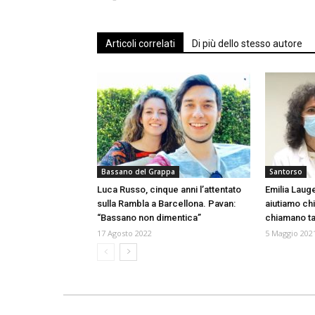
Articoli correlati
Di più dello stesso autore
Bassano del Grappa
Santorso
Luca Russo, cinque anni l’attentato
Emilia Lauge
sulla Rambla a Barcellona. Pavan:
aiutiamo chi
“Bassano non dimentica”
chiamano tan
17 Agosto 2022
5 Maggio 202