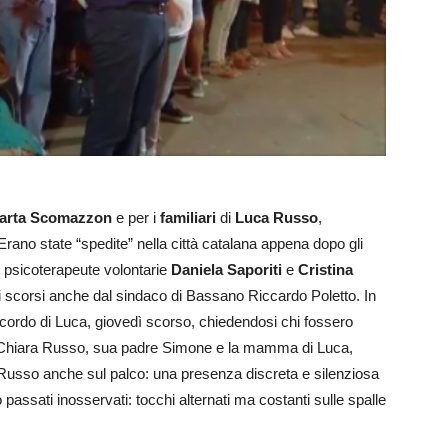
arta Scomazzon
e per i
familiari
di
Luca Russo
,
rano state “spedite” nella città catalana appena dopo gli
e psicoterapeute volontarie
Daniela Saporiti
e
Cristina
i scorsi anche dal sindaco di Bassano Riccardo Poletto. In
 ricordo di Luca, giovedì scorso, chiedendosi chi fossero
 Chiara Russo, sua padre Simone e la mamma di Luca,
usso anche sul palco: una presenza discreta e silenziosa
passati inosservati: tocchi alternati ma costanti sulle spalle