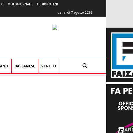
CO
VIDEOGIORNALE
AUDIONOTIZIE
venerdì 7 agosto 2026
IANO
BASSANESE
VENETO