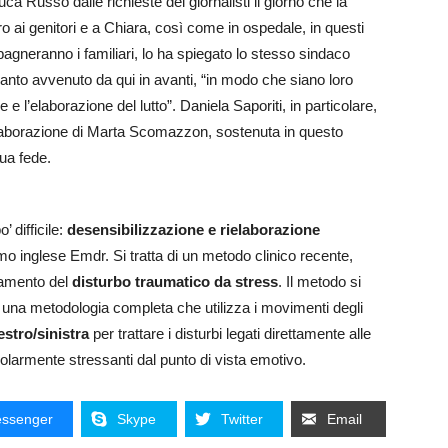
uca Russo dalle richieste dei giornalisti il giorno che la
o ai genitori e a Chiara, così come in ospedale, in questi
pagneranno i familiari, lo ha spiegato lo stesso sindaco
uanto avvenuto da qui in avanti, “in modo che siano loro
re e l’elaborazione del lutto”. Daniela Saporiti, in particolare,
elaborazione di Marta Scomazzon, sostenuta in questo
sua fede.
 difficile:
desensibilizzazione e rielaborazione
imo inglese Emdr. Si tratta di un metodo clinico recente,
attamento del
disturbo traumatico da stress
. Il metodo si
, una metodologia completa che utilizza i movimenti degli
estro/sinistra
per trattare i disturbi legati direttamente alle
olarmente stressanti dal punto di vista emotivo.
ssenger
Skype
Twitter
Email