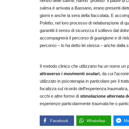
rientro delle salme, hanno “protetto” il padre di L
salma è arrivata a Bassano, erano presenti dietr
giorni e anche la sera della fiaccolata. E accom
Poletto, nel loro processo di rielaborazione di q
garantiti il senso di sicurezza il sollievo dal dolo
accompagnerà il percorso di guarigione e di ri
percorso – lo ha detto lei stessa – anche dalla 
Il metodo clinico che utilizzano ha un nome un po’
attraverso i movimenti oculari
, da cui l’acron
utilizzato in psicoterapia in particolare per il tr
focalizza sul ricordo dell’esperienza traumatica
occhi e altre forme di
stimolazione alternata d
esperienze particolarmente traumatiche o partic
Facebook
WhatsApp
Me