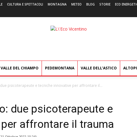
LE
CULTURA E SPETTACOLI
MONTAGNA
METEO
BLOG
STORIE
ECO ENERGETI
L'Eco
Vicentino
VALLE DEL CHIAMPO
PEDEMONTANA
VALLE DELL’ASTICO
ALTOP
due psicoterapeute e tecniche innovative per affrontare il...
o: due psicoterapeute e
 per affrontare il trauma
l
21 Ottobre 2022 15:24
)