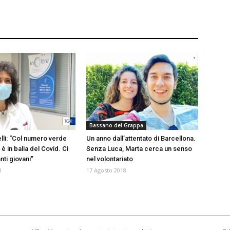
Bassano del Grappa
lli: “Col numero verde
Un anno dall’attentato di Barcellona.
 è in balia del Covid. Ci
Senza Luca, Marta cerca un senso
ti giovani”
nel volontariato
1
17 Agosto 2018