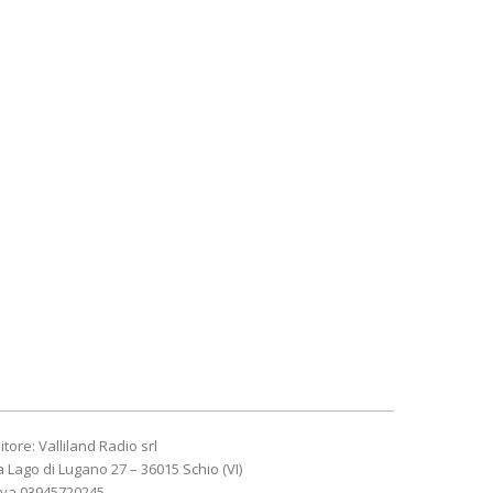
itore: Valliland Radio srl
a Lago di Lugano 27 – 36015 Schio (VI)
Iva 03945720245