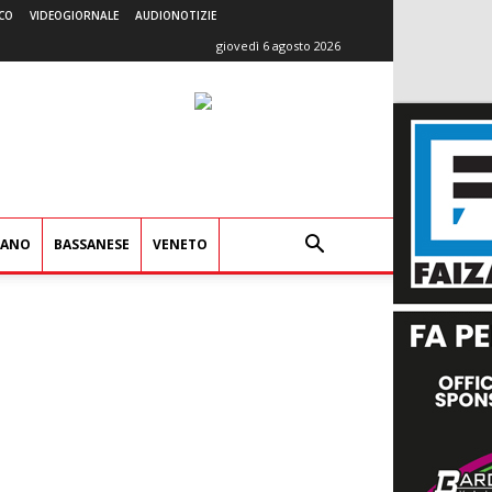
CO
VIDEOGIORNALE
AUDIONOTIZIE
giovedì 6 agosto 2026
IANO
BASSANESE
VENETO