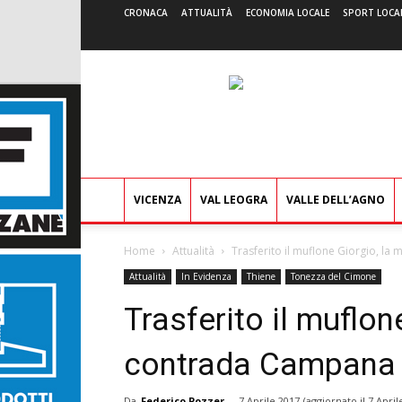
CRONACA
ATTUALITÀ
ECONOMIA LOCALE
SPORT LOCA
VICENZA
VAL LEOGRA
VALLE DELL’AGNO
Home
Attualità
Trasferito il muflone Giorgio, l
Attualità
In Evidenza
Thiene
Tonezza del Cimone
Trasferito il muflon
contrada Campana
Da
Federico Pozzer
-
7 Aprile 2017
(aggiornato il
7 April