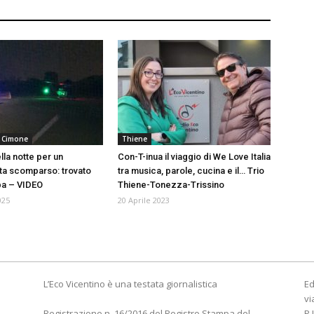
 Cimone
Thiene
lla notte per un
Con-T-inua il viaggio di We Love Italia
ta scomparso: trovato
tra musica, parole, cucina e il… Trio
lba – VIDEO
Thiene-Tonezza-Trissino
025
20 Aprile 2023
L’Eco Vicentino è una testata giornalistica
Ed
vi
Registrazione n. 16/2016 del Registro Stampa del
P.