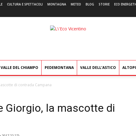
LE
CULTURA E SPETTACOLI
MONTAGNA
METEO
BLOG
STORIE
ECO ENERGETI
L'Eco
Vicentino
VALLE DEL CHIAMPO
PEDEMONTANA
VALLE DELL’ASTICO
ALTOP
a mascotte di contrada Campana
e Giorgio, la mascotte di
e 2017 22:27
)