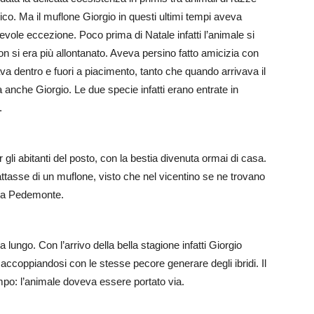
co. Ma il muflone Giorgio in questi ultimi tempi aveva
vole eccezione. Poco prima di Natale infatti l’animale si
on si era più allontanato. Aveva persino fatto amicizia con
ava dentro e fuori a piacimento, tanto che quando arrivava il
 anche Giorgio. Le due specie infatti erano entrate in
.
gli abitanti del posto, con la bestia divenuta ormai di casa.
rattasse di un muflone, visto che nel vicentino se ne trovano
eo a Pedemonte.
 lungo. Con l’arrivo della bella stagione infatti Giorgio
e accoppiandosi con le stesse pecore generare degli ibridi. Il
ampo: l’animale doveva essere portato via.