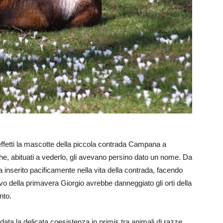
i effetti la mascotte della piccola contrada Campana a
he, abituati a vederlo, gli avevano persino dato un nome. Da
ra inserito pacificamente nella vita della contrada, facendo
vo della primavera Giorgio avrebbe danneggiato gli orti della
nto.
ata la delicata coesistenza in primis tra animali di razze