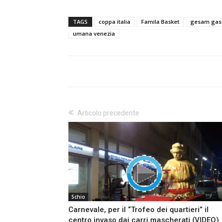
TAGS
coppa italia
Famila Basket
gesam gas 
umana venezia
Articolo precedente
Schio
Carnevale, per il “Trofeo dei quartieri” il
centro invaso dai carri mascherati (VIDEO)