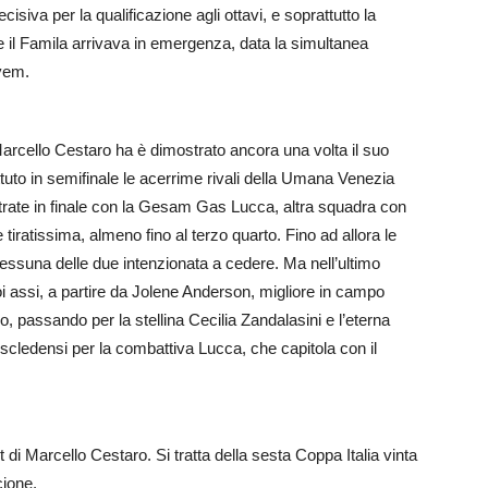
cisiva per la qualificazione agli ottavi, e soprattutto la
le il Famila arrivava in emergenza, data la simultanea
yem.
arcello Cestaro ha è dimostrato ancora una volta il suo
tuto in semifinale le acerrime rivali della Umana Venezia
ntrate in finale con la Gesam Gas Lucca, altra squadra con
e e tiratissima, almeno fino al terzo quarto. Fino ad allora le
nessuna delle due intenzionata a cedere. Ma nell’ultimo
oi assi, a partire da Jolene Anderson, migliore in campo
, passando per la stellina Cecilia Zandalasini e l’eterna
scledensi per la combattiva Lucca, che capitola con il
t di Marcello Cestaro. Si tratta della sesta Coppa Italia vinta
cione.