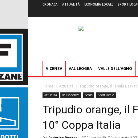
CRONACA
ATTUALITÀ
ECONOMIA LOCALE
SPORT LOCA
VICENZA
VAL LEOGRA
VALLE DELL’AGNO
Home
Attualità
Tripudio orange, il Famila Basket 
Attualità
In Evidenza
Schio
Sport locale
Tripudio orange, il 
10° Coppa Italia
Da
Federico Pozzer
-
27 Febbraio 2017
(aggiornato il
27