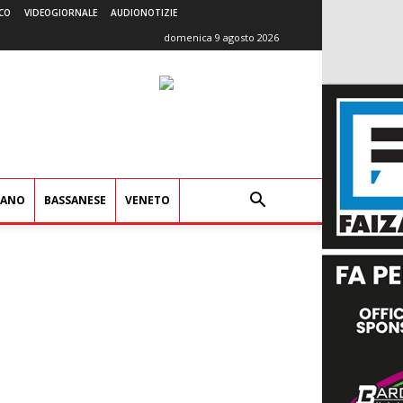
CO
VIDEOGIORNALE
AUDIONOTIZIE
domenica 9 agosto 2026
IANO
BASSANESE
VENETO