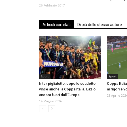
26 Febbraio 2017
Articoli correlati
Di più dello stesso autore
Sport
Sport
Inter pigliatutto: dopo lo scudetto
Coppa Italia:
vince anche la Coppa Italia. Lazio
ai rigori e v
ancora fuori dall’Europa
23 Aprile 202
14 Maggio 2026