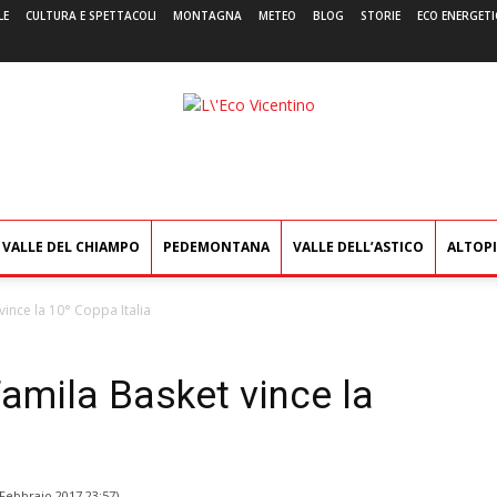
LE
CULTURA E SPETTACOLI
MONTAGNA
METEO
BLOG
STORIE
ECO ENERGETI
L'Eco
Vicentino
VALLE DEL CHIAMPO
PEDEMONTANA
VALLE DELL’ASTICO
ALTOP
vince la 10° Coppa Italia
Famila Basket vince la
 Febbraio 2017 23:57
)