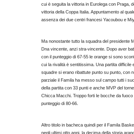
cui è seguita la vittoria in Eurolega con Praga, de
vittoria della Coppa Italia. Appuntamento al qua
assenza dei due centri francesi Yacoubou e Mi
Ma nonostante tutto la squadra del presidente M
Dna vincente, anzi stra-vincente. Dopo aver bat
con il punteggio di 67-55 le orange si sono sco
cui la rivalità è sentitissima. Una partita difficil
squadre si erano ribattute punto su punto, con 
parziale il Famila ha messo sul campo tutti i su
della partita con 33 punti e anche MVP del torneo
Chicca Macchi. Troppo forti le bocche da fuoco 
punteggio di 80-66.
Altro titolo in bacheca quindi per il Famila Baske
negli ultimi otto anni, la decima della storia aran