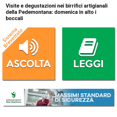
Visite e degustazioni nei birrifici artigianali
della Pedemontana: domenica in alto i
boccali
Home
Attualità
Attualità
Eco dei Comuni
In Evidenza
Publiredazionale
Visite e degustazioni nei
birrifici artigianali della
Pedemontana: domenica in
alto i boccali
Da
Redazione
13 Maggio 2022
(aggiornato il
13 Maggio 2022 17:15
)