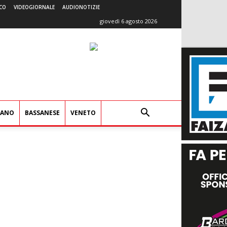
CO
VIDEOGIORNALE
AUDIONOTIZIE
giovedì 6 agosto 2026
IANO
BASSANESE
VENETO