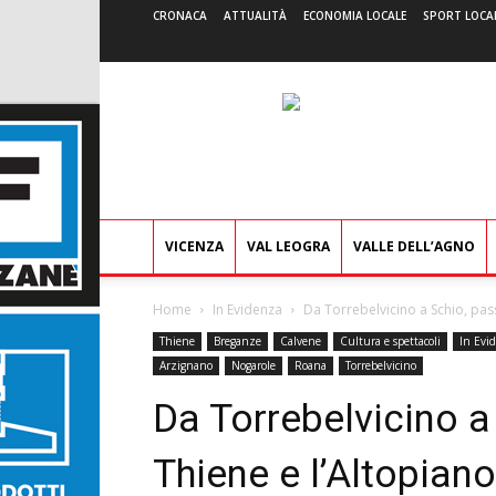
CRONACA
ATTUALITÀ
ECONOMIA LOCALE
SPORT LOCA
VICENZA
VAL LEOGRA
VALLE DELL’AGNO
Home
In Evidenza
Da Torrebelvicino a Schio, pass
Thiene
Breganze
Calvene
Cultura e spettacoli
In Evi
Arzignano
Nogarole
Roana
Torrebelvicino
Da Torrebelvicino a
Thiene e l’Altopiano