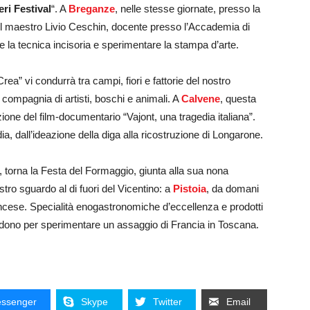
ri Festival
“. A
Breganze
, nelle stesse giornate, presso la
 il maestro Livio Ceschin, docente presso l’Accademia di
 la tecnica incisoria e sperimentare la stampa d’arte.
rea” vi condurrà tra campi, fiori e fattorie del nostro
 compagnia di artisti, boschi e animali. A
Calvene
, questa
zione del film-documentario “Vajont, una tragedia italiana”.
dia, dall’ideazione della diga alla ricostruzione di Longarone.
, torna la Festa del Formaggio, giunta alla sua nona
tro sguardo al di fuori del Vicentino: a
Pistoia
, da domani
rancese. Specialità enogastronomiche d’eccellenza e prodotti
attendono per sperimentare un assaggio di Francia in Toscana.
ssenger
Skype
Twitter
Email