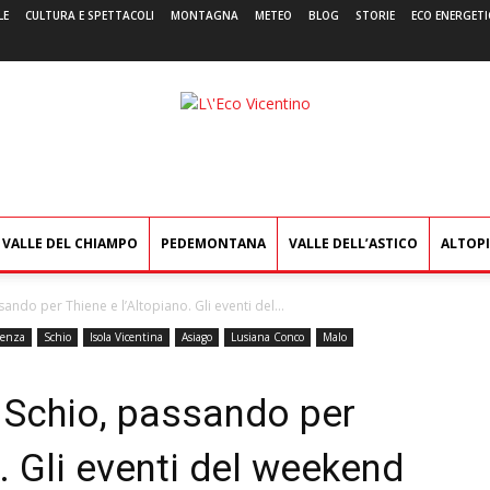
LE
CULTURA E SPETTACOLI
MONTAGNA
METEO
BLOG
STORIE
ECO ENERGETI
L'Eco
Vicentino
VALLE DEL CHIAMPO
PEDEMONTANA
VALLE DELL’ASTICO
ALTOP
ando per Thiene e l’Altopiano. Gli eventi del...
denza
Schio
Isola Vicentina
Asiago
Lusiana Conco
Malo
 Schio, passando per
. Gli eventi del weekend