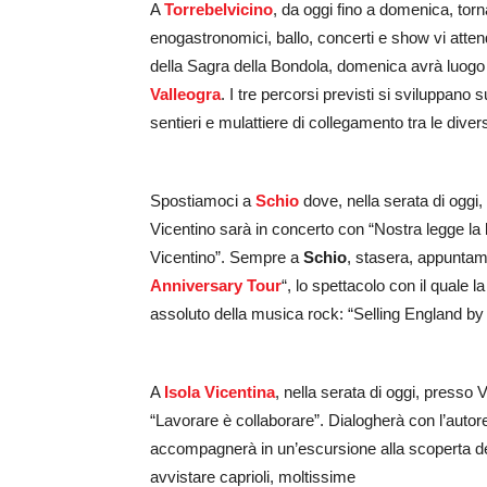
A
Torrebelvicino
, da oggi fino a domenica, tor
enogastronomici, ballo, concerti e show vi at
della Sagra della Bondola, domenica avrà luogo
Valleogra
. I tre percorsi previsti si sviluppano 
sentieri e mulattiere di collegamento tra le dive
Spostiamoci a
Schio
dove, nella serata di oggi,
Vicentino sarà in concerto con “Nostra legge la l
Vicentino”. Sempre a
Schio
, stasera, appuntame
Anniversary Tour
“, lo spettacolo con il qua
assoluto della musica rock: “Selling England by
A
Isola Vicentina
, nella serata di oggi, presso V
“Lavorare è collaborare”. Dialogherà con l’aut
accompagnerà in un’escursione alla scoperta dell
avvistare caprioli, moltissime