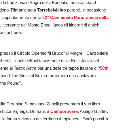
na la tradizionale Sagra della Bondola: musica, stand
tendono. Rimaniamo a
Torrebelvicino
perché, in occasione
 l’appuntamento con la
12° Camminata Panoramica della
sul versante del Monte Enna, lungo gli itinerari di antichi
rse contrade.
 presso il Circolo Operaio “Il Bruco” di Magrè il Canzoniere
ibertà – canti dell’antifascismo e della Resistenza nel
nto al Teatro Astra per una delle tre tappe italiane di “
50th
le la band The Musical Box commemora un capolavoro
 the Pound”.
illa Cerchiari Sebastiano Zanolli presenterà il suo libro
ore Luca Vignaga. Domani, a
Camporovere
, Asiago Guide vi
a fauna selvatica del territorio Altopianese. Sarà possibile