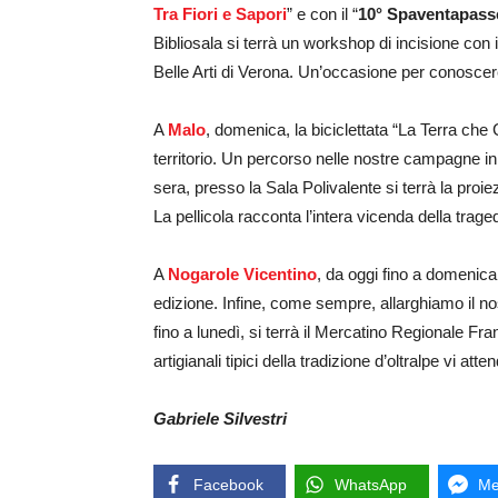
Tra Fiori e Sapori
” e con il “
10° Spaventapasse
Bibliosala si terrà un workshop di incisione con
Belle Arti di Verona. Un’occasione per conoscere
A
Malo
, domenica, la biciclettata “La Terra che C
territorio. Un percorso nelle nostre campagne in
sera, presso la Sala Polivalente si terrà la proie
La pellicola racconta l’intera vicenda della trage
A
Nogarole Vicentino
, da oggi fino a domenica
edizione. Infine, come sempre, allarghiamo il nos
fino a lunedì, si terrà il Mercatino Regionale F
artigianali tipici della tradizione d’oltralpe vi 
Gabriele Silvestri
Facebook
WhatsApp
Me