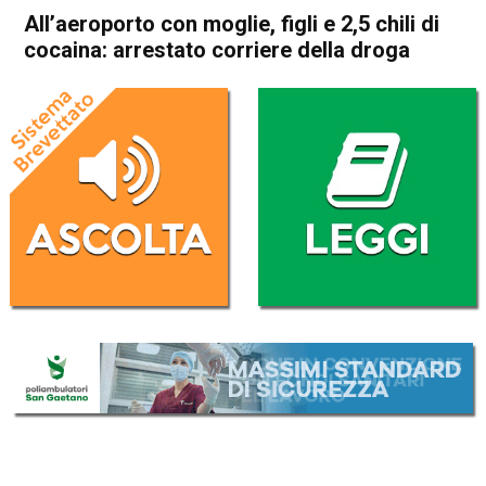
All’aeroporto con moglie, figli e 2,5 chili di
cocaina: arrestato corriere della droga
Home
Bassano del Grappa
Bassano del Grappa
Cronaca
In Evidenza
All’aeroporto con moglie, figli
e 2,5 chili di cocaina:
arrestato corriere della droga
Da
Redazione
12 Settembre 2018
(aggiornato il
13 Settembre 2018 15:38
)
ASCOLTA L'AUDIO