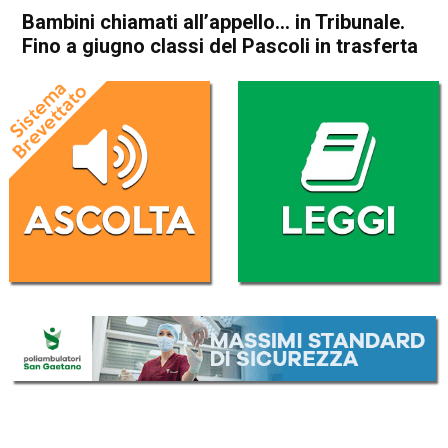
Bambini chiamati all’appello… in Tribunale.
Fino a giugno classi del Pascoli in trasferta
Home
Bassano del Grappa
Bassano del Grappa
Cronaca
In Evidenza
Bambini chiamati all’appello…
in Tribunale. Fino a giugno
classi del Pascoli in trasferta
Da
Omar Dal Maso
7 Febbraio 2025
(aggiornato il
8 Febbraio 2025 10:58
)
ASCOLTA L'AUDIO