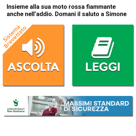
Insieme alla sua moto rossa fiammante
anche nell’addio. Domani il saluto a Simone
Home
Bassano del Grappa
Cartigliano
Bassano del Grappa
Cartigliano
Cronaca
In Evidenza
Insieme alla sua moto rossa
fiammante anche nell’addio.
Domani il saluto a Simone
Da
Omar Dal Maso
16 Maggio 2025
(aggiornato il
16 Maggio 2025 19:47
)
ASCOLTA L'AUDIO