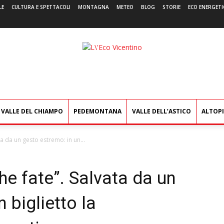
LE
CULTURA E SPETTACOLI
MONTAGNA
METEO
BLOG
STORIE
ECO ENERGETI
L'Eco
Vicentino
VALLE DEL CHIAMPO
PEDEMONTANA
VALLE DELL’ASTICO
ALTOP
ta da un gesto estremo: in un...
he fate”. Salvata da un
 biglietto la