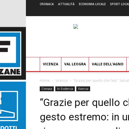
CRONACA
ATTUALITÀ
ECONOMIA LOCALE
SPORT LOCA
VICENZA
VAL LEOGRA
VALLE DELL’AGNO
Home
Vicenza
“Grazie per quello che fate”. Salva
Cronaca
In Evidenza
Vicenza
“Grazie per quello c
gesto estremo: in un