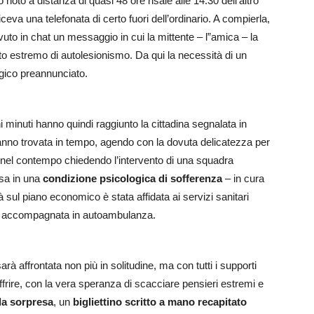
 noto a distanza di quasi 48 ore risale alle 14.30 dell’altro
ceva una telefonata di certo fuori dell’ordinario. A compierla,
to in chat un messaggio in cui la mittente – l”amica – la
to estremo di autolesionismo. Da qui la necessità di un
agico preannunciato.
hi minuti hanno quindi raggiunto la cittadina segnalata in
’hanno trovata in tempo, agendo con la dovuta delicatezza per
, nel contempo chiedendo l’intervento di una squadra
rsa in una
condizione
psicologica di sofferenza
– in cura
tà sul piano economico è stata affidata ai servizi sanitari
ta accompagnata in autoambulanza.
rà affrontata non più in solitudine, ma con tutti i supporti
offrire, con la vera speranza di scacciare pensieri estremi e
la sorpresa
, un
bigliettino scritto a mano
recapitato