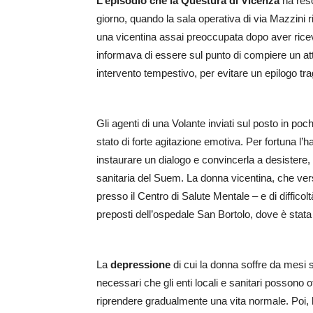
L’episodio che la Questura di Vicenza
ha reso
giorno, quando la sala operativa di via Mazzini ri
una vicentina assai preoccupata dopo aver ricevu
informava di essere sul punto di compiere un at
intervento tempestivo, per evitare un epilogo tr
Gli agenti di una Volante inviati sul posto in poc
stato di forte agitazione emotiva. Per fortuna l
instaurare un dialogo e convincerla a desistere
sanitaria del Suem. La donna vicentina, che ve
presso il Centro di Salute Mentale – e di difficol
preposti dell’ospedale San Bortolo, dove è sta
La
depressione
di cui la donna soffre da mesi sa
necessari che gli enti locali e sanitari possono 
riprendere gradualmente una vita normale. Poi,