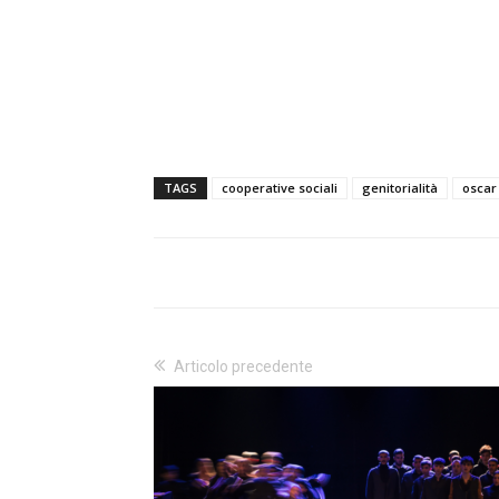
TAGS
cooperative sociali
genitorialità
oscar
Articolo precedente