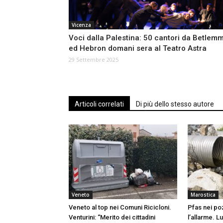
Vicenza
Voci dalla Palestina: 50 cantori da Betlem
ed Hebron domani sera al Teatro Astra
29 Settembre 2025
Articoli correlati
Di più dello stesso autore
Veneto
Marostica
Veneto al top nei Comuni Ricicloni.
Pfas nei poz
Venturini: “Merito dei cittadini
l’allarme. L