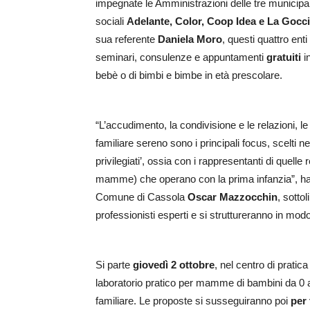
impegnate le Amministrazioni delle tre municipal
sociali
Adelante, Color, Coop Idea e La Gocc
sua referente
Daniela Moro
, questi quattro enti
seminari, consulenze e appuntamenti
gratuiti
i
bebè o di bimbi e bimbe in età prescolare.
“L’accudimento, la condivisione e le relazioni, 
familiare sereno sono i principali focus, scelti n
privilegiati’, ossia con i rappresentanti di quelle 
mamme) che operano con la prima infanzia”, ha sp
Comune di Cassola
Oscar Mazzocchin
, sotto
professionisti esperti e si struttureranno in modo 
Si parte
giovedì 2 ottobre
, nel centro di pratic
laboratorio pratico per mamme di bambini da 0 a
familiare. Le proposte si susseguiranno poi
per 