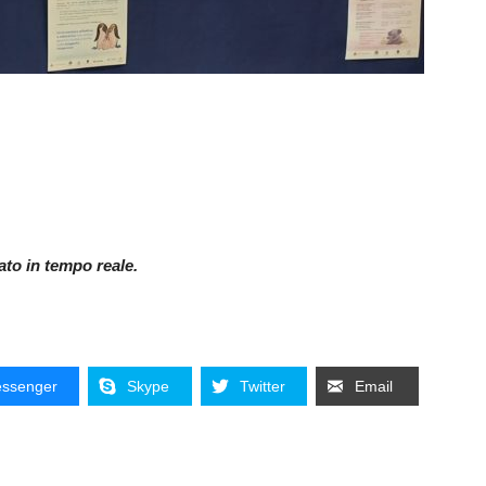
nato in tempo reale.
ssenger
Skype
Twitter
Email