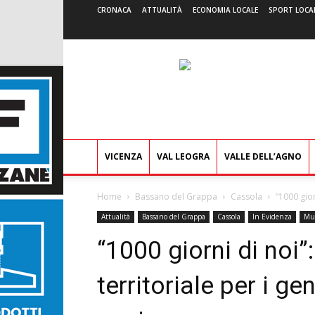
CRONACA
ATTUALITÀ
ECONOMIA LOCALE
SPORT LOCA
VICENZA
VAL LEOGRA
VALLE DELL’AGNO
Home
Bassano del Grappa
Cassola
“1000 gior
Attualità
Bassano del Grappa
Cassola
In Evidenza
Mus
“1000 giorni di noi”
territoriale per i ge