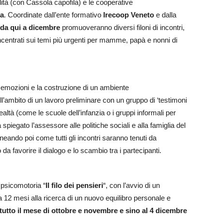
ità (con Cassola capofila) e le cooperative
ia
. Coordinate dall’ente formativo
Irecoop Veneto
e dalla
da qui a dicembre
promuoveranno diversi filoni di incontri,
ncentrati sui temi più urgenti per mamme, papà e nonni di
le emozioni e la costruzione di un ambiente
ell’ambito di un lavoro preliminare con un gruppo di ‘testimoni
realtà (come le scuole dell’infanzia o i gruppi informali per
iegato l’assessore alle politiche sociali e alla famiglia del
lineando poi come tutti gli incontri saranno tenuti da
da favorire il dialogo e lo scambio tra i partecipanti.
a psicomotoria “
Il filo dei pensieri
“, con l’avvio di un
 12 mesi alla ricerca di un nuovo equilibro personale e
tutto il mese di ottobre e novembre e sino al 4 dicembre