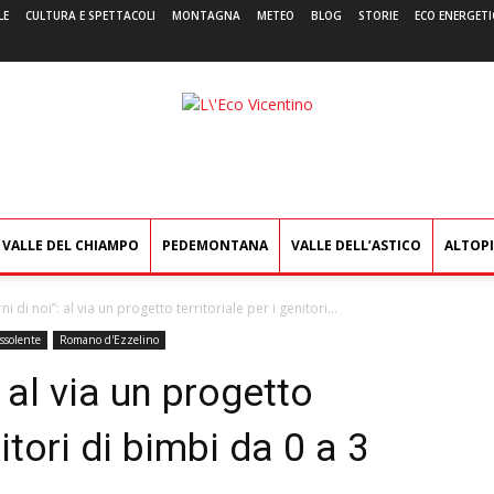
LE
CULTURA E SPETTACOLI
MONTAGNA
METEO
BLOG
STORIE
ECO ENERGETI
L'Eco
Vicentino
VALLE DEL CHIAMPO
PEDEMONTANA
VALLE DELL’ASTICO
ALTOP
ni di noi”: al via un progetto territoriale per i genitori...
solente
Romano d'Ezzelino
: al via un progetto
nitori di bimbi da 0 a 3