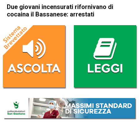
Due giovani incensurati rifornivano di
cocaina il Bassanese: arrestati
Home
Bassano del Grappa
Bassano del Grappa
Cronaca
In Evidenza
Due giovani incensurati
rifornivano di cocaina il
Bassanese: arrestati
Da
Redazione
6 Aprile 2018
(aggiornato il
7 Aprile 2018 18:38
)
ASCOLTA L'AUDIO