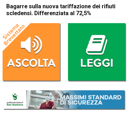
Bagarre sulla nuova tariffazione dei rifiuti
scledensi. Differenziata al 72,5%
Home
Schio
Attualità
In Evidenza
Schio
Bagarre sulla nuova
tariffazione dei rifiuti
scledensi. Differenziata al
72,5%
Da
Omar Dal Maso
6 Aprile 2018
(aggiornato il
7 Aprile 2018 18:35
)