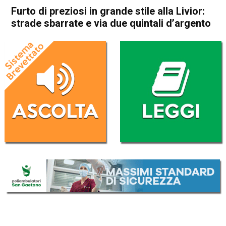
Furto di preziosi in grande stile alla Livior:
strade sbarrate e via due quintali d’argento
Home
Bassano del Grappa
Bassano del Grappa
Cronaca
In Evidenza
Furto di preziosi in grande
stile alla Livior: strade
sbarrate e via due quintali
d’argento
Da
Omar Dal Maso
1 Febbraio 2023
(aggiornato il
1 Febbraio 2023 17:24
)