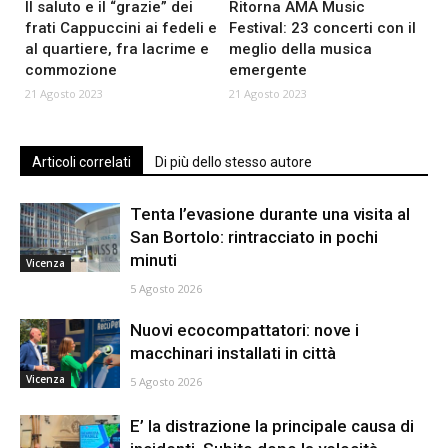
Il saluto e il “grazie” dei
Ritorna AMA Music
frati Cappuccini ai fedeli e
Festival: 23 concerti con il
al quartiere, fra lacrime e
meglio della musica
commozione
emergente
21 Agosto 2023
21 Agosto 2023
Articoli correlati
Di più dello stesso autore
Tenta l’evasione durante una visita al
San Bortolo: rintracciato in pochi
minuti
Vicenza
5 Agosto 2026
Nuovi ecocompattatori: nove i
macchinari installati in città
Vicenza
5 Agosto 2026
E’ la distrazione la principale causa di