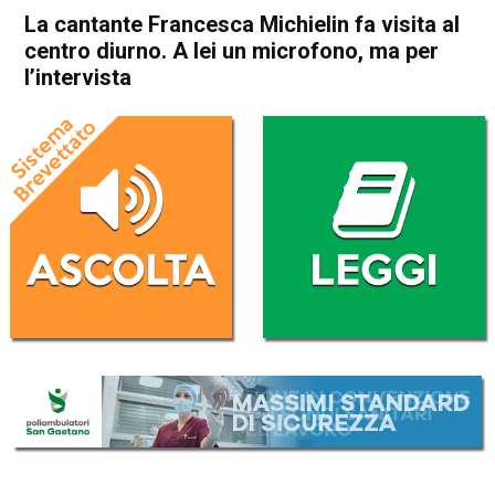
La cantante Francesca Michielin fa visita al
centro diurno. A lei un microfono, ma per
l’intervista
Home
Bassano del Grappa
Attualità
Bassano del Grappa
Cultura e spettacoli
In Evidenza
La cantante Francesca
Michielin fa visita al centro
diurno. A lei un microfono,
ma per l’intervista
Da
Omar Dal Maso
2 Giugno 2023
(aggiornato il
2 Giugno 2023 16:53
)