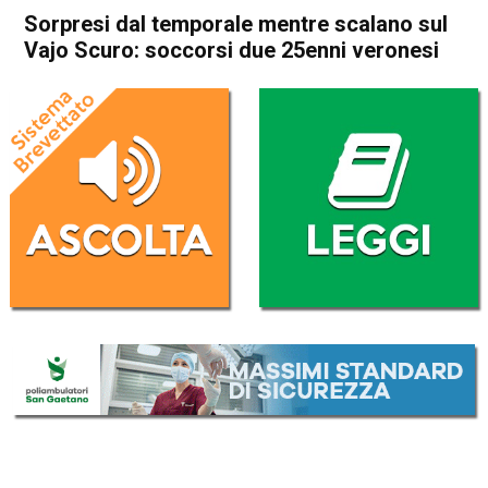
Sorpresi dal temporale mentre scalano sul
Vajo Scuro: soccorsi due 25enni veronesi
Home
Valdagno
Recoaro Terme
Cronaca
In Evidenza
Valdagno
Recoaro Terme
Sorpresi dal temporale
mentre scalano sul Vajo
Scuro: soccorsi due 25enni
veronesi
Da
Omar Dal Maso
2 Giugno 2023
(aggiornato il
2 Giugno 2023 16:51
)