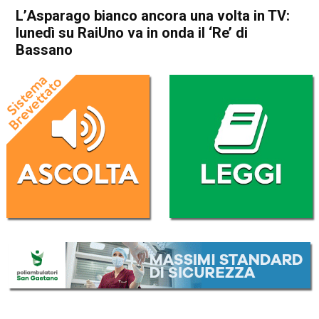
L’Asparago bianco ancora una volta in TV:
lunedì su RaiUno va in onda il ‘Re’ di
Bassano
Home
Bassano del Grappa
Attualità
Bassano del Grappa
In Evidenza
L’Asparago bianco ancora
una volta in TV: lunedì su
RaiUno va in onda il ‘Re’ di
Bassano
Da
Redazione
15 Aprile 2023
(aggiornato il
15 Aprile 2023 23:27
)