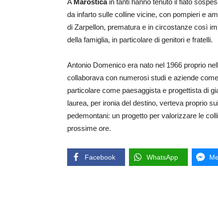
A
Marostica
in tanti hanno tenuto il fiato sospes
da infarto sulle colline vicine, con pompieri e a
di Zarpellon, prematura e in circostanze così im
della famiglia, in particolare di genitori e fratelli.
Antonio Domenico era nato nel 1966 proprio nell’
collaborava con numerosi studi e aziende come l
particolare come paesaggista e progettista di giar
laurea, per ironia del destino, verteva proprio su
pedemontani: un progetto per valorizzare le coll
prossime ore.
Facebook
WhatsApp
Me