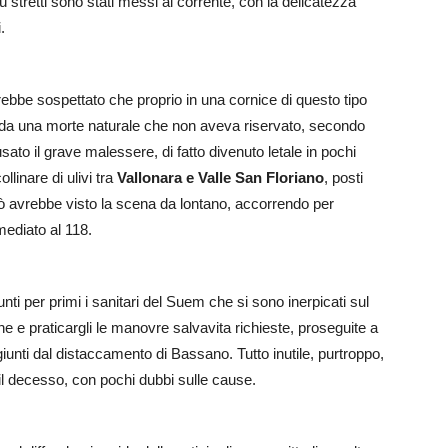
iù stretti sono stati messi al corrente, con la delicatezza
.
ebbe sospettato che proprio in una cornice di questo tipo
o da una morte naturale che non aveva riservato, secondo
to il grave malessere, di fatto divenuto letale in pochi
ollinare di ulivi tra
Vallonara e Valle San Floriano
, posti
 avrebbe visto la scena da lontano, accorrendo per
ediato al 118.
nti per primi i sanitari del Suem che si sono inerpicati sul
ne e praticargli le manovre salvavita richieste, proseguite a
giunti dal distaccamento di Bassano. Tutto inutile, purtroppo,
il decesso, con pochi dubbi sulle cause.