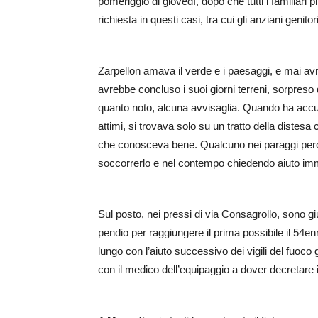
pomeriggio di giovedì, dopo che tutti i familiari p
richiesta in questi casi, tra cui gli anziani genitori
Zarpellon amava il verde e i paesaggi, e mai avr
avrebbe concluso i suoi giorni terreni, sorpres
quanto noto, alcuna avvisaglia. Quando ha accusa
attimi, si trovava solo su un tratto della distesa c
che conosceva bene. Qualcuno nei paraggi però
soccorrerlo e nel contempo chiedendo aiuto imm
Sul posto, nei pressi di via Consagrollo, sono giu
pendio per raggiungere il prima possibile il 54en
lungo con l’aiuto successivo dei vigili del fuoco 
con il medico dell’equipaggio a dover decretare 