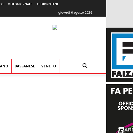
CO
VIDEOGIORNALE
AUDIONOTIZIE
giovedì 6 agosto 2026
IANO
BASSANESE
VENETO