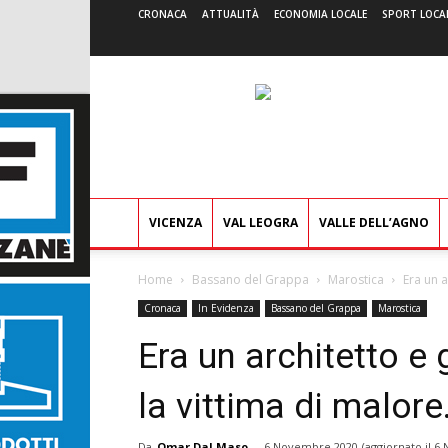
CRONACA
ATTUALITÀ
ECONOMIA LOCALE
SPORT LOCA
VICENZA
VAL LEOGRA
VALLE DELL’AGNO
Home
Bassano del Grappa
Marostica
Era un a
Cronaca
In Evidenza
Bassano del Grappa
Marostica
Era un architetto e
la vittima di malore.
Da
Omar Dal Maso
-
6 Novembre 2020
(aggiornato il
6 