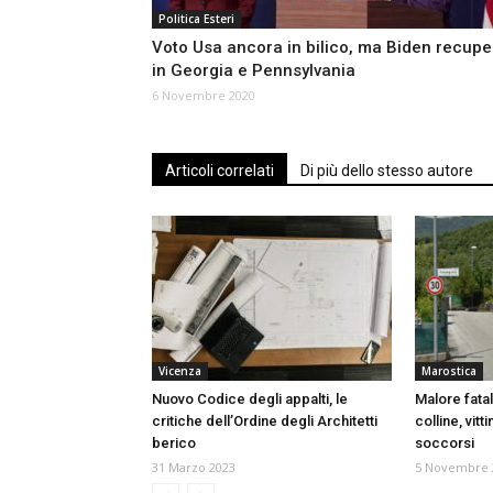
Politica Esteri
Voto Usa ancora in bilico, ma Biden recupe
in Georgia e Pennsylvania
6 Novembre 2020
Articoli correlati
Di più dello stesso autore
Vicenza
Marostica
Nuovo Codice degli appalti, le
Malore fatale
critiche dell’Ordine degli Architetti
colline, vitt
berico
soccorsi
31 Marzo 2023
5 Novembre 