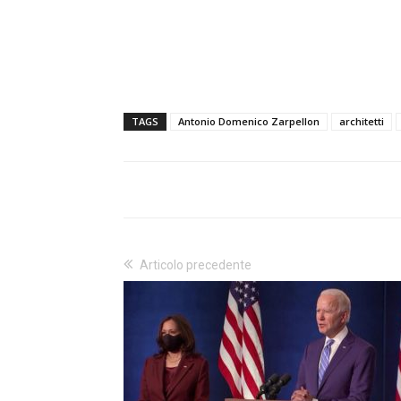
TAGS
Antonio Domenico Zarpellon
architetti
Articolo precedente