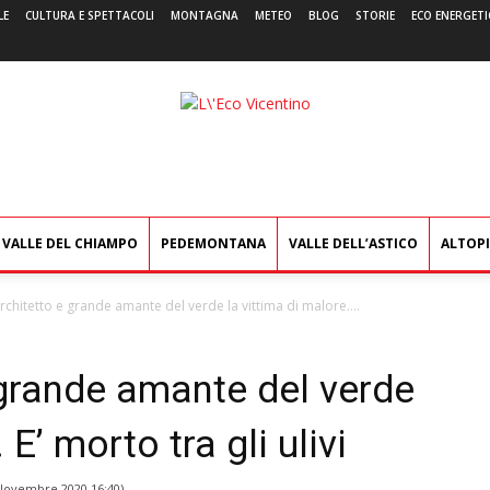
LE
CULTURA E SPETTACOLI
MONTAGNA
METEO
BLOG
STORIE
ECO ENERGETI
L'Eco
Vicentino
VALLE DEL CHIAMPO
PEDEMONTANA
VALLE DELL’ASTICO
ALTOP
rchitetto e grande amante del verde la vittima di malore....
 grande amante del verde
 E’ morto tra gli ulivi
Novembre 2020 16:40
)