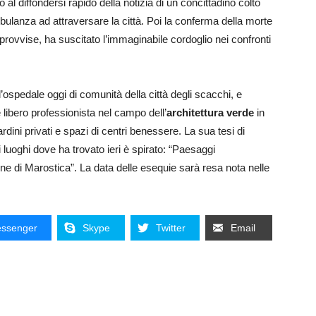
o al diffondersi rapido della notizia di un concittadino colto
mbulanza ad attraversare la città. Poi la conferma della morte
provvise, ha suscitato l’immaginabile cordoglio nei confronti
ospedale oggi di comunità della città degli scacchi, e
ibero professionista nel campo dell’
architettura verde
in
dini privati e spazi di centri benessere. La sua tesi di
i luoghi dove ha trovato ieri è spirato: “Paesaggi
ine di Marostica”. La data delle esequie sarà resa nota nelle
ssenger
Skype
Twitter
Email